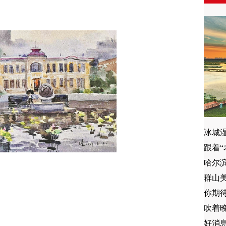
冰城湿
跟着“