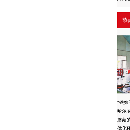
热
“铁娘
哈尔
优化环