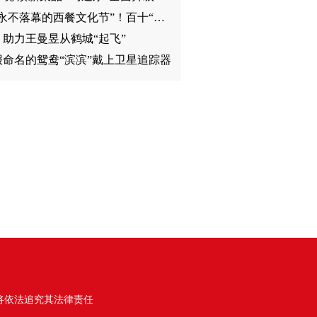
打造“永不落幕的西餐文化节”！百十“马迭尔”重塑传奇
，助力王曼昱从鹤城“起飞”
报命名的鸳鸯“滨滨”戴上卫星追踪器
将依法追究其法律责任