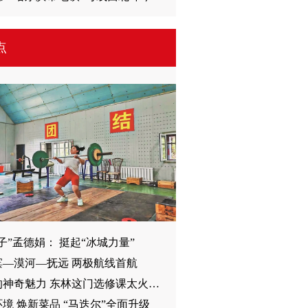
点
子”孟德娟： 挺起“冰城力量”
滨—漠河—抚远 两极航线首航
蘑菇的神奇魅力 东林这门选修课太火爆了
境 焕新菜品 “马迭尔”全面升级