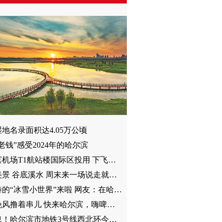
地名录面积达4.05万公顷
老钱”感受2024年的哈尔滨
哈尔滨机场T1航站楼国际区投用 下飞机直接出航站楼坐大巴
群山美景 谷底溪水 周末来一场说走就走的旅行吧
你期待的“冰雪小世界”来啦 网友：在哈尔滨真的可以四季玩冰雪
吹着晚风撸着串儿 快来哈尔滨，嗨啤一夏！
好消息！哈尔滨市地铁3号线西北环今年年底前全线通车