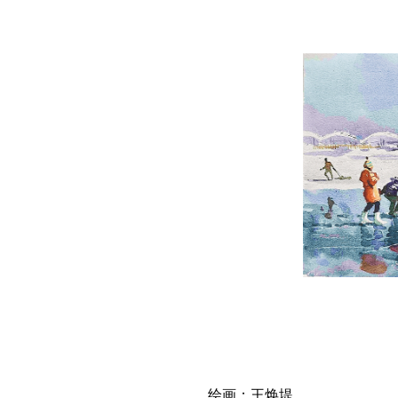
绘画：王焕堤