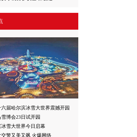
点
十六届哈尔滨冰雪大世界震撼开园
雪博会23日试开园
滨冰雪大世界今日启幕
女交警又美又飒 火爆网络