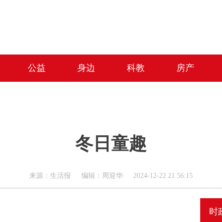
公益
身边
科教
房产
冬日童趣
来源：生活报 编辑：周迎华 2024-12-22 21:56:15
时