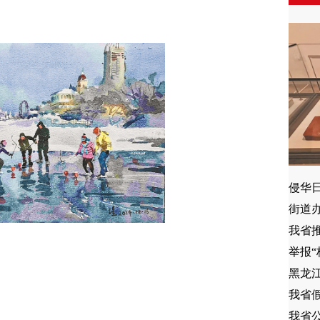
侵华
街道
我省推
举报“
黑龙江
我省假
我省公