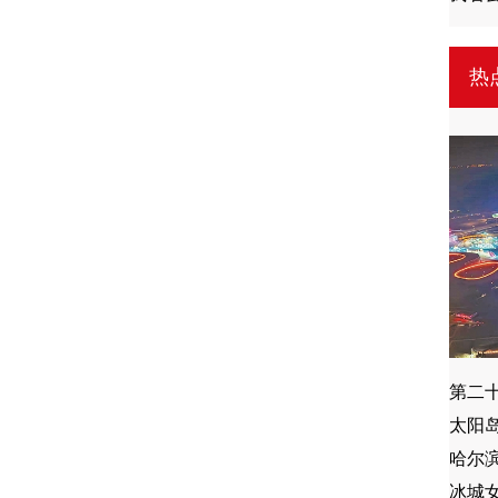
热
第二
太阳岛
哈尔
冰城