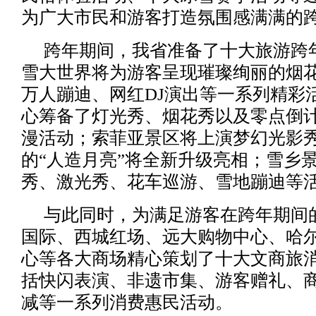
为广大市民和游客打造氛围感满满的
跨年期间，我省准备了十大旅游跨
雪大世界将为游客呈现璀璨绚丽的烟
万人蹦迪、网红DJ演出等一系列精彩
心筹备了灯光秀、烟花秀以及零点倒
漫活动；索菲亚景区将上演梦幻光影
的“人造月亮”将全新升级亮相；雪乡
秀、激光秀、花车巡游、雪地蹦迪等
与此同时，为满足游客在跨年期间
国际、西城红场、远大购物中心、哈
心等各大商场精心策划了十大文商旅
括快闪表演、非遗市集、游客赠礼、
减等一系列消费惠民活动。