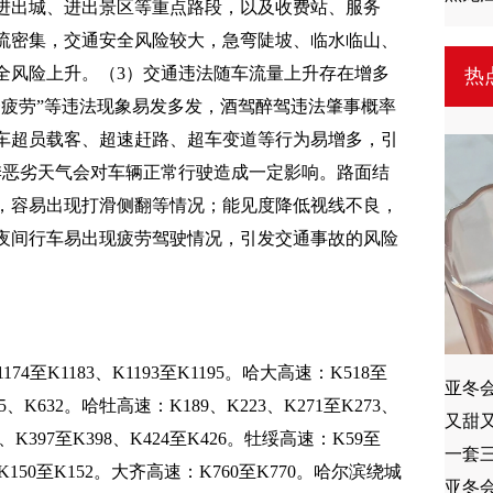
进出城、进出景区等重点路段，以及收费站、服务
流密集，交通安全风险较大，急弯陡坡、临水临山、
全风险上升。（3）交通违法随车流量上升存在增多
热
一疲劳”等违法现象易发多发，酒驾醉驾违法肇事概率
车超员载客、超速赶路、超车变道等行为易增多，引
季恶劣天气会对车辆正常行驶造成一定影响。路面结
，容易出现打滑侧翻等情况；能见度降低视线不良，
夜间行车易出现疲劳驾驶情况，引发交通事故的风险
174至K1183、K1193至K1195。哈大高速：K518至
亚冬
、K632。哈牡高速：K189、K223、K271至K273、
又甜
73、K397至K398、K424至K426。牡绥高速：K59至
一套
4、K150至K152。大齐高速：K760至K770。哈尔滨绕城
亚冬