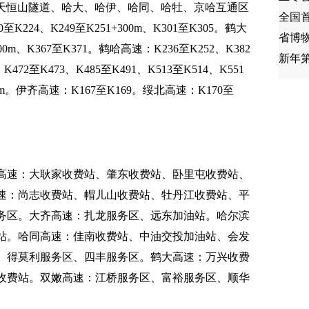
、天恒山隧道、哈大、哈伊、哈同、哈牡、京哈互通区
全国
至K224、K249至K251+300m、K301至K305。鹤大
省博
00m、K367至K371。鹤哈高速：K236至K252、K382
新年
472至K473、K485至K491、K513至K514、K551
900m。伊齐高速：K167至K169。绥北高速：K170至
高速：大耿家收费站、肇东收费站、卧里屯收费站、
速：尚志收费站、帽儿山收费站、牡丹江收费站、平
务区。大齐高速：扎龙服务区、远东加油站。哈尔滨
站。哈同高速：佳南收费站、中油交投加油站、会发
、得莫利服务区、四丰服务区。鹤大高速：万兴收费
收费站。双嫩高速：江桥服务区、富裕服务区、顺华