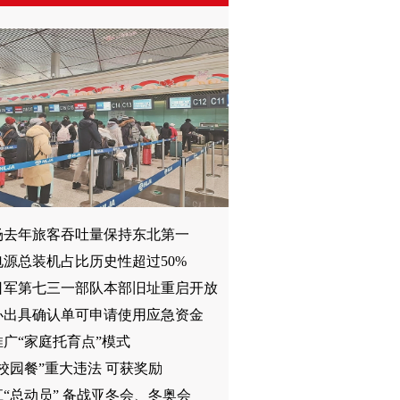
场去年旅客吞吐量保持东北第一
电源总装机占比历史性超过50%
日军第七三一部队本部旧址重启开放
办出具确认单可申请使用应急资金
广“家庭托育点”模式
校园餐”重大违法 可获奖励
“总动员” 备战亚冬会、冬奥会