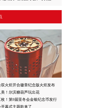
点
会双火炬开合徽章纪念版火炬发布
又美！尔滨糖葫芦玩出花
三枚！第9届亚冬会金银纪念币发行
会开幕式主题歌来了