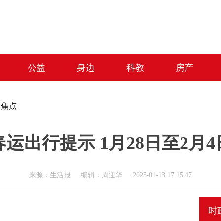
公益
身边
科教
房产
>
焦点
运出行提示 1月28日至2月
来源：生活报 编辑：周迎华 2025-01-13 17:15:47
时