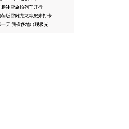
首趟冰雪旅拍列车开行
物萌版雪雕龙龙等您来打卡
第一天 我省多地出现极光