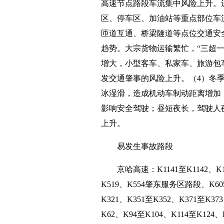
高速节点路段车流集中风险上升。
区、停车区、加油站等重点部位车
匝道互通、桥梁隧道等点位交通安
趋势。大宗货物运输繁忙，“三超
增大，小型客车、私家车、旅游包
发交通肇事的风险上升。（4）冬
冰湿滑，造成机动车制动距离增加
影响安全驾驶；昼短夜长，驾驶人
上升。
易发生事故路段
京哈高速：K1141至K1142、K1
K519、K554肇东服务区路段、K605
K321、K351至K352、K371至K3
K62、K94至K104、K114至K12