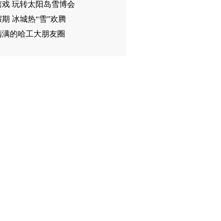
嬉戏 玩转太阳岛雪博会
期 冰城热“雪”欢腾
满满的哈工大朋友圈