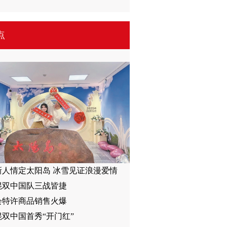
点
新人情定太阳岛 冰雪见证浪漫爱情
混双中国队三战皆捷
会特许商品销售火爆
双中国首秀“开门红”