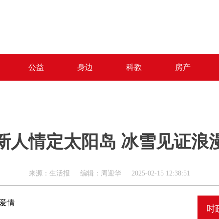
公益
身边
科教
房产
对新人情定太阳岛 冰雪见证浪
来源：生活报 编辑：周迎华 2025-02-15 12:38:51
漫爱情
时