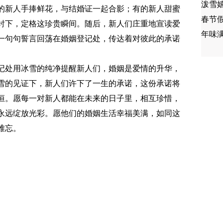
泼雪
的新人手捧鲜花，与结婚证一起合影；有的新人甜蜜
春节假
衬下，定格这珍贵瞬间。随后，新人们庄重地宣读爱
年味
一句句誓言回荡在婚姻登记处，传达着对彼此的承诺
记处用冰雪的纯净提醒新人们，婚姻是爱情的升华，
雪的见证下，新人们许下了一生的承诺，这份承诺将
恒。愿每一对新人都能在未来的日子里，相互珍惜，
永远绽放光彩。愿他们的婚姻生活幸福美满，如同这
难忘。