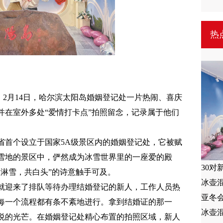
热
） 2月14日，哈尔滨太阳岛婚姻登记处一片热闹、喜庆
并在室外多处“爱情打卡点”拍照留念，记录属于他们
省首个设立于国家5A级景区内的婚姻登记处，它被赋
雪地的景区中，俨然成为冰雪世界里的一座爱的殿
30对
同淋雪，共白头”的诗意触手可及。
冰壶
处就迎来了排队等待办理结婚登记的新人，工作人员热
亚冬
每一个流程都有条不紊地进行。拿到结婚证的那一
冰壶混
悦的光芒。在婚姻登记处精心布置的拍照区域，新人