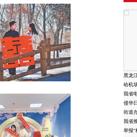
黑龙
哈机
我省
侵华
街道
我省推
举报“