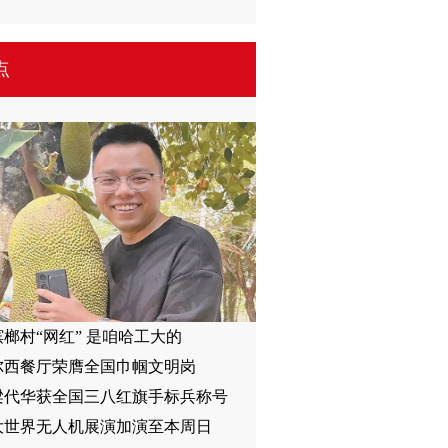
点
榔村“网红” 是咱哈工大的
尔西餐厅荣膺全国巾帼文明岗
梁代华获全国三八红旗手标兵称号
大世界无人机展演加演至本周日