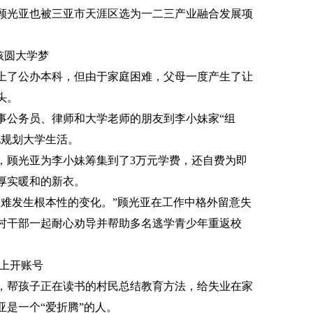
顾光亚也被三亚市天涯区选为一二三产业融合发展项
孩圆大学梦
考上了公办本科，但由于家庭困难，父母一度产生了让
头。
事公务员、律师和大学老师的朋友到李小妹家“组
她规划大学生活。
，顾光亚为李小妹筹集到了3万元学费，还自费为即
厚实暖和的新衣。
很难发生根本性的变化。”顾光亚在工作中格外留意失
村干部一起耐心劝导并帮助多名逃学青少年重返校
台上开账号
，帮孩子正在读书的村民总结教育方法，给失业在家
是一个“爱折腾”的人。