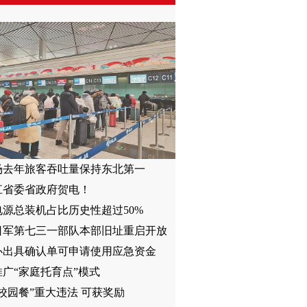
场去年旅客吞吐量保持东北第一
江省委省政府贺电！
电源总装机占比历史性超过50%
日军第七三一部队本部旧址重启开放
办出具确认单可申请使用应急资金
广“家庭托育点”模式
校园餐”重大违法 可获奖励