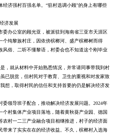
体经济强村百强名单。“驻村选调小顾”的身上有哪些
决经济发展
三亚市委办公室的顾光亚，被派驻到海南省三亚市天涯区
一个纯黎族村庄，因依傍槟榔河、盛产槟榔树而得
族风俗、二听不懂黎语，村委会也不知道这个刚毕业
于是，就从材料中开始熟悉情况，并常请同事带我到村
村虽已脱贫，但村民对于教育、卫生的重视和对发家致
“我想，取得村民的信任和支持首要的仍是解决经济发
委领导班子配合，推动解决经济发展问题。2024年
第一个村集体产业项目落地，随着黄秋葵产业园、德国
等农村一二三产业融合项目相继推进，村子的经济面
民带来了实实在在的经济收益。不久，槟榔村入选海