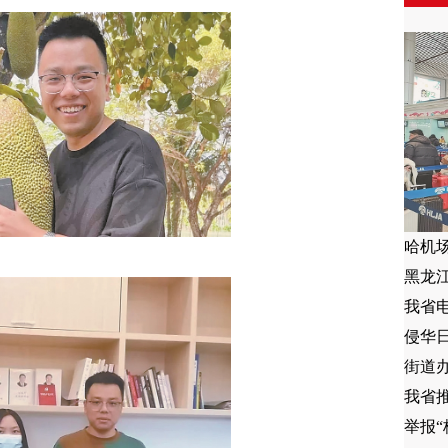
哈机
黑龙
我省
侵华
街道
我省推
举报“