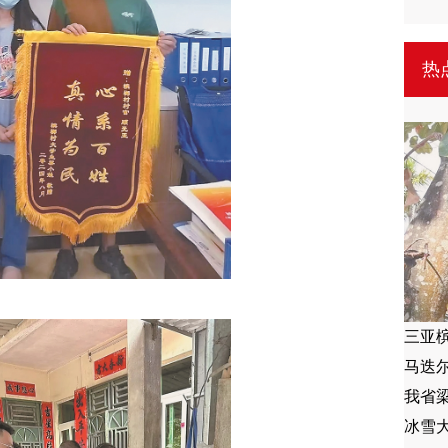
热
三亚槟
马迭
我省
冰雪