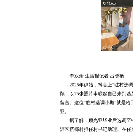
李双余 生活报记者 吕晓艳
2025年伊始，抖音上“驻村
顾，以75张照片串联起自己来到基层
留言。这位“驻村选调小顾”就是哈
亚。
据了解，顾光亚毕业后选调至
涯区槟榔村担任村书记助理。在任