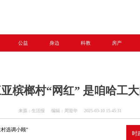
公益
身边
科教
房产
亚槟榔村“网红” 是咱哈工
来源：生活报 编辑：周迎华 2025-03-10 15:45:31
驻村选调小顾”
时