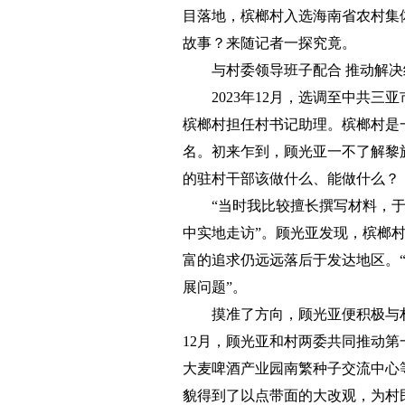
目落地，槟榔村入选海南省农村集
故事？来随记者一探究竟。
与村委领导班子配合 推动解
2023年12月，选调至中共
槟榔村担任村书记助理。槟榔村是
名。初来乍到，顾光亚一不了解黎
的驻村干部该做什么、能做什么？
“当时我比较擅长撰写材料，
中实地走访”。顾光亚发现，槟榔
富的追求仍远远落后于发达地区。
展问题”。
摸准了方向，顾光亚便积极与村
12月，顾光亚和村两委共同推动
大麦啤酒产业园南繁种子交流中心
貌得到了以点带面的大改观，为村