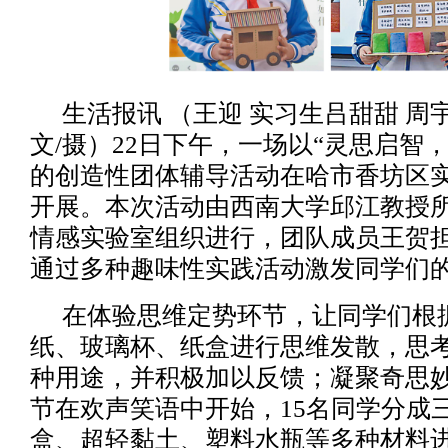
生活报讯 （王迎 实习生吕甜甜 周
文/摄）22日下午，一场以“灵思启智
的创造性团体辅导活动在哈市香坊区
开展。本次活动由西南大学邱江教授
情感实验室组织进行，团队成员王贺
通过多种趣味性实践活动激发同学们
在体验思维定势环节，让同学们根
纸、玻璃杯、纸盒进行思维发散，思
种用途，并积极加以反馈；凝聚奇思
节在欢声笑语中开始，15名同学分成
盒、超轻黏土、塑料水瓶等多种材料