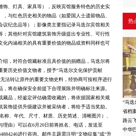
雕饰、灯具、家具等），反映宾馆服务特色的历史实
），与红色历史相关的物品（如爱国人士遗留物品、
热
会议纪念品等）；影像类主要指记录马迭尔宾馆相关
等；其他针对宾馆建筑装饰升级提出专业性、可行性
文化内涵相关的具有重要价值的物品或资料同样也可
介绍，对符合馆藏标准且具价值的捐赠品，马迭尔将
重要历史价值文物者，授予“马迭尔文化保护贡献
暂无法转让原件的重要文物史料，经协商可按程序进行
品，将在确保安全前提下合理展陈并明确标注来源。
或藏品，经鉴定评估确需收藏的，将依据国家相关规
“马
筑装饰提供升级建议并被采纳者，将给予适当奖励。
省档
（名称、年代、尺寸、材质、历史简述、清晰图片）、
路云飞
理由）可以在6月20日前将姓名、电话，发送至
中华
451-84884246进行咨询。邮件主题需注明“文物征集”或“升