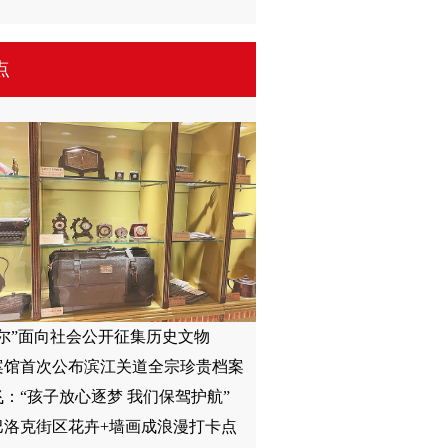
点
迭尔”面向社会公开征集历史文物
案馆首次公布滨江关道全宗珍贵档案
：“孩子放心逐梦 我们保驾护航”
巴洛克街区花卉+墙画成浪漫打卡点