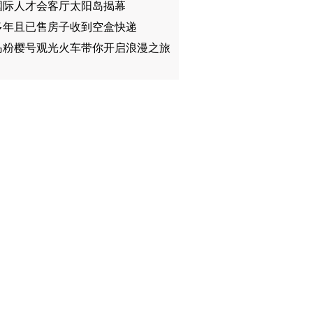
国际人才会客厅太阳岛揭幕
多年且已售房子收到空盒快递
岛粉樱号观光火车带你开启浪漫之旅