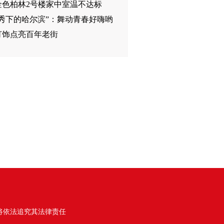
金色柏林2号楼家中室温不达标
影秀下的哈尔滨”：舞动青春好嗨哟
灯饰点亮百年老街
将依法追究其法律责任