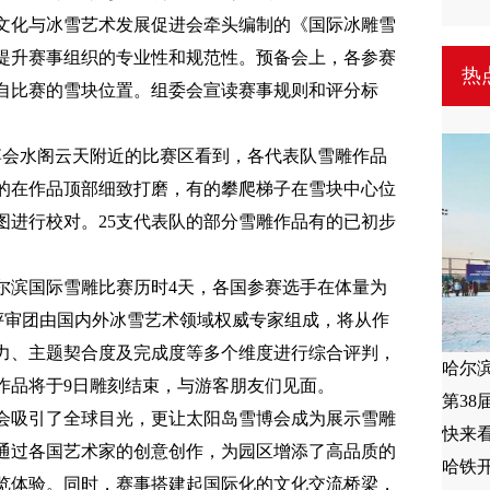
文化与冰雪艺术发展促进会牵头编制的《国际冰雕雪
提升赛事组织的专业性和规范性。预备会上，各参赛
热
自比赛的雪块位置。组委会宣读赛事规则和评分标
雪博会水阁云天附近的比赛区看到，各代表队雪雕作品
的在作品顶部细致打磨，有的攀爬梯子在雪块中心位
图进行校对。25支代表队的部分雪雕作品有的已初步
尔滨国际雪雕比赛历时4天，各国参赛选手在体量为
，评审团由国内外冰雪艺术领域权威专家组成，将从作
力、主题契合度及完成度等多个维度进行综合评判，
哈尔
作品将于9日雕刻结束，与游客朋友们见面。
第3
会吸引了全球目光，更让太阳岛雪博会成为展示雪雕
快来
通过各国艺术家的创意创作，为园区增添了高品质的
哈铁
览体验。同时，赛事搭建起国际化的文化交流桥梁，