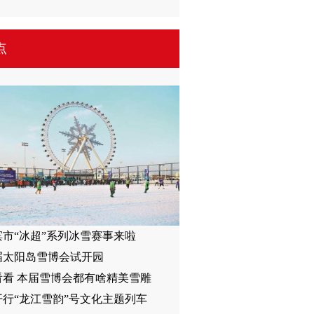
点
滨市“冰超”系列冰雪赛事来啦
8届太阳岛雪博会试开园
看看 本届雪博会都有啥精美雪雕
开行“龙江雪韵”号文化主题列车