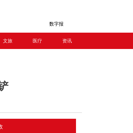
数字报
文旅
医疗
资讯
铲
政