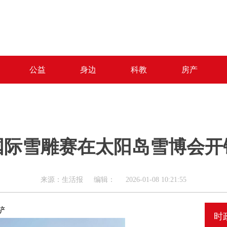
公益
身边
科教
房产
国际雪雕赛在太阳岛雪博会开
来源：生活报 编辑： 2026-01-08 10:21:55
铲
时