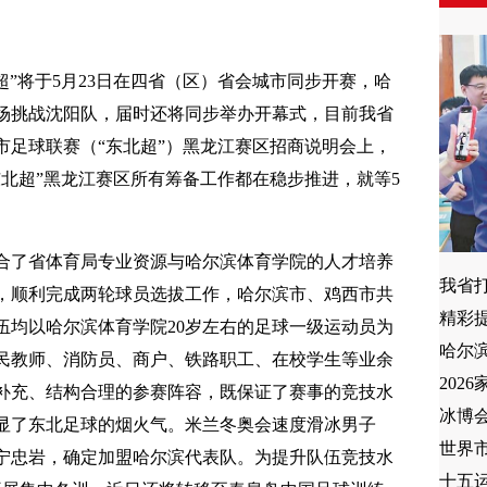
北超”将于5月23日在四省（区）省会城市同步开赛，哈
场挑战沈阳队，届时还将同步举办开幕式，目前我省
市足球联赛（“东北超”）黑龙江赛区招商说明会上，
北超”黑龙江赛区所有筹备工作都在稳步推进，就等5
合了省体育局专业资源与哈尔滨体育学院的人才培养
我省打
，顺利完成两轮球员选拔工作，哈尔滨市、鸡西市共
精彩
伍均以哈尔滨体育学院20岁左右的足球一级运动员为
民教师、消防员、商户、铁路职工、在校学生等业余
202
补充、结构合理的参赛阵容，既保证了赛事的竞技水
冰博
显了东北足球的烟火气。米兰冬奥会速度滑冰男子
世界
员宁忠岩，确定加盟哈尔滨代表队。为提升队伍竞技水
十五