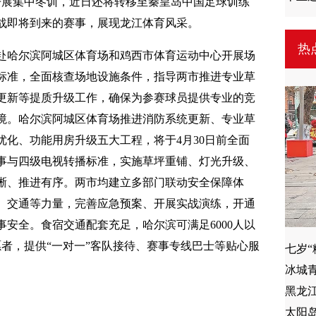
开展集中冬训，近日还将转移至秦皇岛中国足球训练
战即将到来的赛事，展现龙江体育风采。
热
赴哈尔滨阿城区体育场和鸡西市体育运动中心开展场
标准，全面核查场地设施条件，指导两市推进专业草
更新等提质升级工作，确保为参赛球员提供专业的竞
境。哈尔滨阿城区体育场推进消防系统更新、专业草
优化、功能用房升级五大工程，将于4月30日前全面
事与四级电视转播标准，实施草坪重铺、灯光升级、
晰、推进有序。两市均建立多部门联动安全保障体
、交通等力量，完善应急预案、开展实战演练，开通
安全。食宿交通配套充足，哈尔滨可满足6000人以
愿者，提供“一对一”客队接待、赛事专线巴士等贴心服
七岁
冰城
太阳