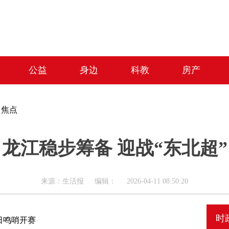
公益
身边
科教
房产
>
焦点
龙江稳步筹备 迎战“东北超”
来源：生活报 编辑： 2026-04-11 08:50:20
时
3日鸣哨开赛