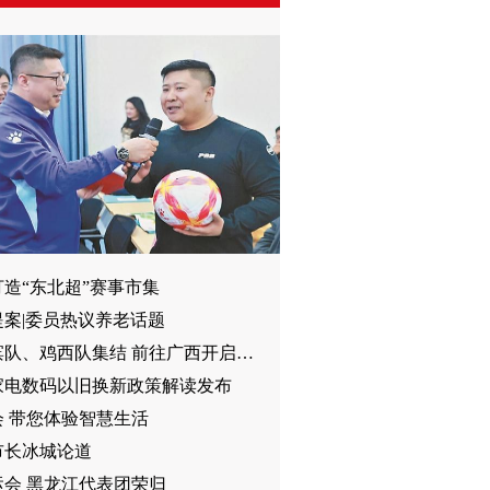
造“东北超”赛事市集
提案|委员热议养老话题
哈尔滨队、鸡西队集结 前往广西开启冬训
6家电数码以旧换新政策解读发布
会 带您体验智慧生活
市长冰城论道
运会 黑龙江代表团荣归