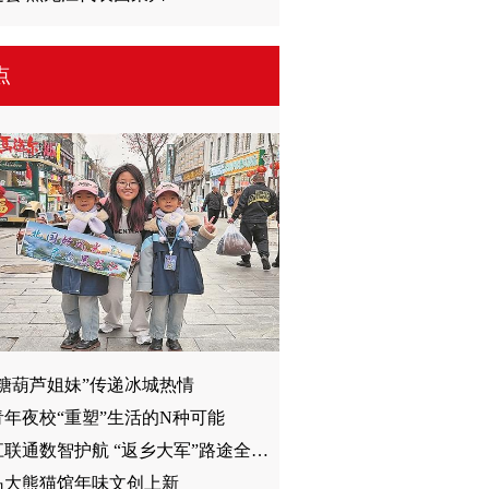
点
“糖葫芦姐妹”传递冰城热情
青年夜校“重塑”生活的N种可能
黑龙江联通数智护航 “返乡大军”路途全程“在线”
岛大熊猫馆年味文创上新