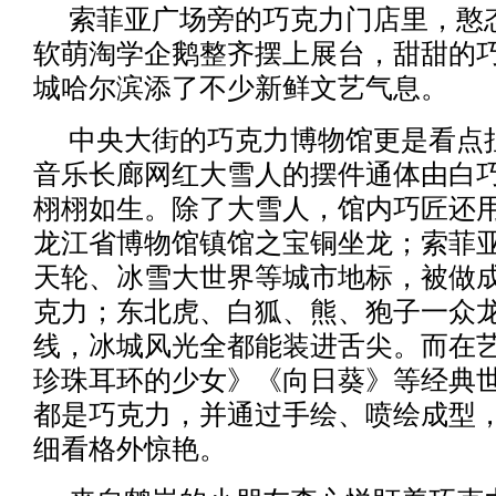
索菲亚广场旁的巧克力门店里，憨
软萌淘学企鹅整齐摆上展台，甜甜的
城哈尔滨添了不少新鲜文艺气息。
中央大街的巧克力博物馆更是看点拉
音乐长廊网红大雪人的摆件通体由白
栩栩如生。除了大雪人，馆内巧匠还
龙江省博物馆镇馆之宝铜坐龙；索菲
天轮、冰雪大世界等城市地标，被做
克力；东北虎、白狐、熊、狍子一众
线，冰城风光全都能装进舌尖。而在
珍珠耳环的少女》《向日葵》等经典
都是巧克力，并通过手绘、喷绘成型
细看格外惊艳。