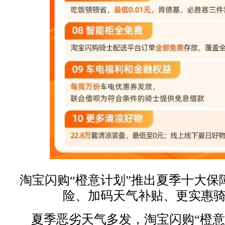
淘宝闪购“橙意计划”推出夏季十大保
险、加码天气补贴、更实惠
夏季恶劣天气多发，淘宝闪购“橙意