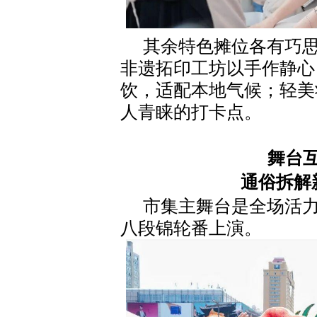
其余特色摊位各有巧
非遗拓印工坊以手作静心
饮，适配本地气候；轻美
人青睐的打卡点。
舞台
通俗拆解
市集主舞台是全场活
八段锦轮番上演。