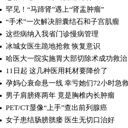
罕见！“马蹄肾”遇上“肾盂肿瘤”
“手术”一次解决胆囊结石和子宫肌瘤
这些病纳入我省门诊慢病管理
冰城女医生跪地抢救 恢复意识
哈医大一院实施胃大部切除术成功救治
11日起 这几种医用耗材要降价了
孕妈心衰命悬一线 幸亏她们72小时急
男子肩膀疼两年 竟是胸椎内长肿瘤
PET/CT显像“上手”查出前列腺癌
女子患结肠膀胱瘘 医生无切口治好