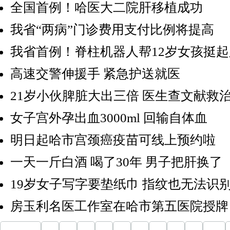
全国首例！哈医大二院肝移植成功
我省“两病”门诊费用支付比例将提高
我省首例！脊柱机器人帮12岁女孩挺起
高速交警伸援手 紧急护送就医
21岁小伙脾脏大出三倍 医生查文献救
女子宫外孕出血3000ml 回输自体血
明日起哈市宫颈癌疫苗可线上预约啦
一天一斤白酒 喝了30年 男子把肝换了
19岁女子写字要垫纸巾 指纹也无法识
房玉利名医工作室在哈市第五医院授牌