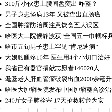
310斤小伙患上腰间盘突出 咋整？
男子身患怪病13年 又被查出直肠癌
全国肿瘤防治周注意饮食五大误区
哈医大二院候静波获“全国五一巾帼标兵
哈市五旬男子患上罕见“肯尼迪病”
大娘腰腿疼10年 医生用4个小切口治好
我省已有器官捐献志愿者146020人
耄耋老人肝血管瘤破裂出血2000余毫升
哈医大肿瘤医院发布中国肿瘤整合诊治
240斤女子肺栓塞 17天抢救转危为安