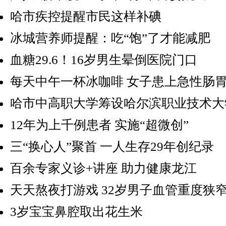
哈市疾控提醒市民这样补碘
冰城营养师提醒：吃“饱”了才能减肥
血糖29.6！16岁男生晕倒医院门口
每天中午一杯冰咖啡 女子患上急性肠
哈市中高职大学筹设哈尔滨职业技术大
12年为上千例患者 实施“超微创”
三“换心人”聚首 一人生存29年创纪录
百余专家义诊+讲座 助力健康龙江
天天熬夜打游戏 32岁男子血管重度狭
3岁宝宝鼻腔取出花生米