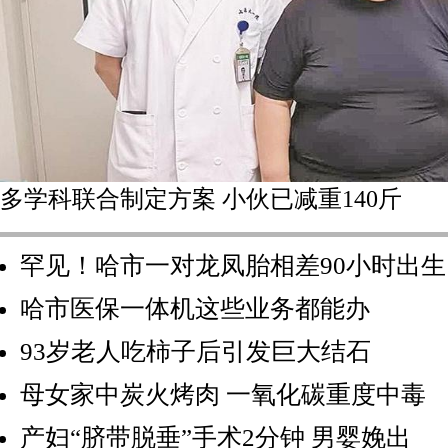
多学科联合制定方案 小伙已减重140斤
罕见！哈市一对龙凤胎相差90小时出生
哈市医保一体机这些业务都能办
93岁老人吃柿子后引发巨大结石
母女家中炭火烤肉 一氧化碳重度中毒
产妇“脐带脱垂”手术2分钟 男婴娩出