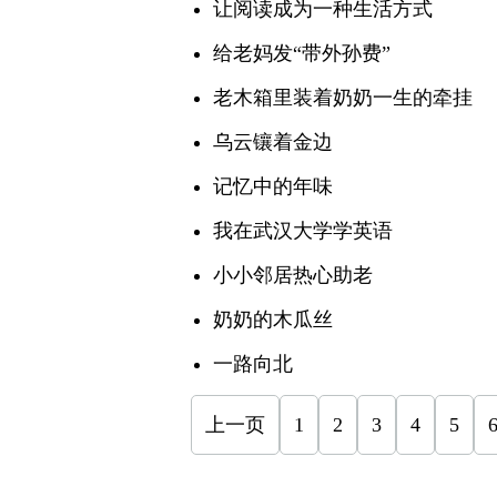
让阅读成为一种生活方式
给老妈发“带外孙费”
老木箱里装着奶奶一生的牵挂
乌云镶着金边
记忆中的年味
我在武汉大学学英语
小小邻居热心助老
奶奶的木瓜丝
一路向北
上一页
1
2
3
4
5