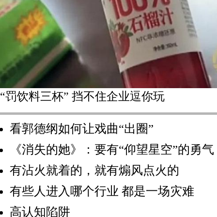
“罚饮料三杯” 挡不住企业逗你玩
看郭德纲如何让戏曲“出圈”
《消失的她》：要有“仰望星空”的勇气
有沾火就着的，就有煽风点火的
有些人进入哪个行业 都是一场灾难
高认知陷阱