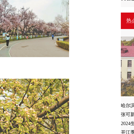
热
哈尔
张可新
202
开江