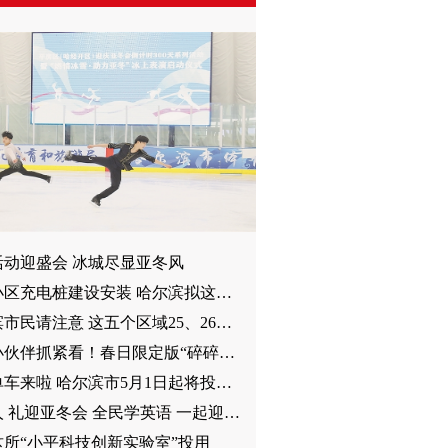
活动迎盛会 冰城尽显亚冬风
事关小区充电桩建设安装 哈尔滨拟这样管理
哈尔滨市民请注意 这五个区域25、26日停水
南方小伙伴抓紧看！春日限定版“碎碎冰”上线啦
共享单车来啦 哈尔滨市5月1日起将投放4万辆
尔滨人 礼迎亚冬会 全民学英语 一起迎亚冬
这所“小平科技创新实验室”投用