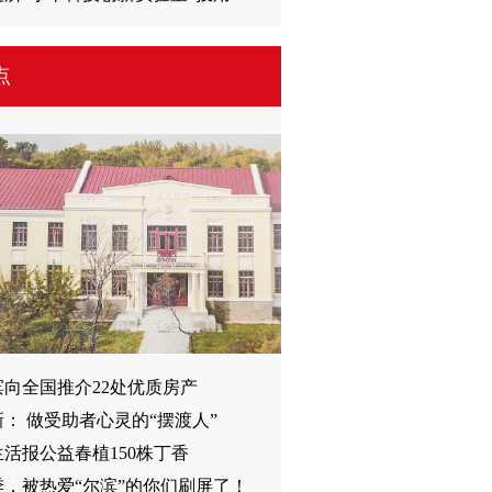
点
滨向全国推介22处优质房产
： 做受助者心灵的“摆渡人”
4生活报公益春植150株丁香
季，被热爱“尔滨”的你们刷屏了！