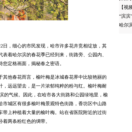
【视
“滨滨
哈尔
） 22日，细心的市民发现，哈市许多花卉竞相绽放，其
代表着哈尔滨的春花季已经到来，街路旁、公园内、
待您定格画面，揭秘春之密语。
于其他春花而言，榆叶梅是冰城春花界中比较艳丽的
叶，远远望去，是一片浓郁纯粹的粉与红。榆叶梅耐
尔滨的气候。因此，在哈市各大街路和公园绿地里，榆
哈市城区有很多榆叶梅景观特色街路，香坊区中山路
车带上种植着大量的榆叶梅。站在省医院附近的过街
卧着两条粉红色的绸带。