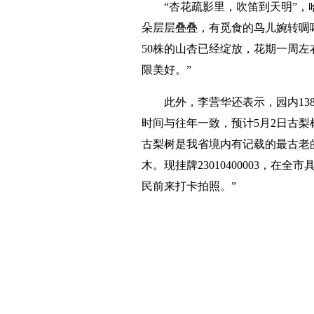
“杏花疏影里，吹笛到天明”
朵层层叠叠，有觅食的鸟儿婉转啁
50株的山杏已经绽放，花期一周左
限美好。”
此外，李营华还表示，园内1
时间与往年一致，预计5月2日古梨
古梨树是我省境内有记载的最古老的野
木。现挂牌23010400003，
民前来打卡拍照。”