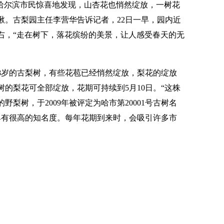
，哈尔滨市民惊喜地发现，山杏花也悄然绽放，一树花
啾。古梨园主任李营华告诉记者，22日一早，园内近
右，“走在树下，落花缤纷的美景，让人感受春天的无
38岁的古梨树，有些花苞已经悄然绽放，梨花的绽放
树的梨花可全部绽放，花期可持续到5月10日。“这株
梨树，于2009年被评定为哈市第20001号古树名
在全市具有很高的知名度。每年花期到来时，会吸引许多市