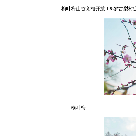
榆叶梅山杏竞相开放 138岁古梨树
榆叶梅