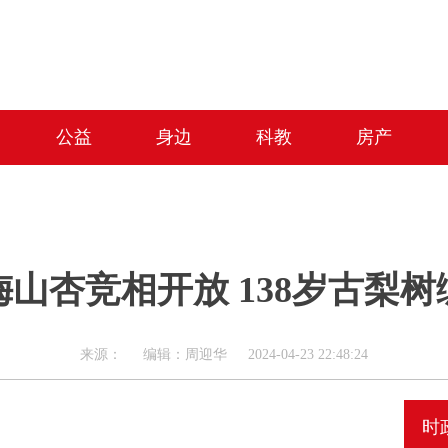
公益
身边
科教
房产
梅山杏竞相开放 138岁古梨树
来源： 编辑：周迎华 2024-04-23 22:48:24
时