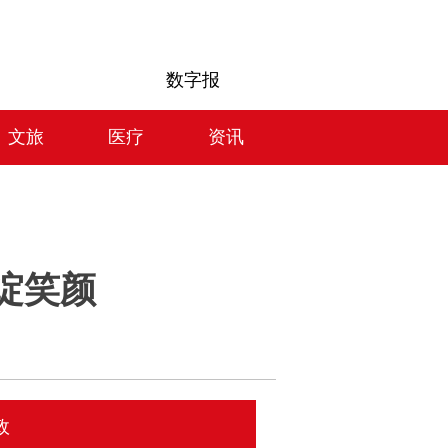
数字报
文旅
医疗
资讯
绽笑颜
政