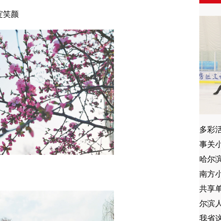
绽笑颜
多彩
我省