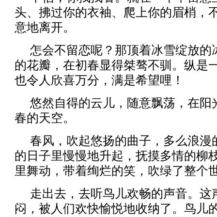
头、拂过你的衣袖、爬上你的眉梢，
意地离开。
怎会不留恋呢？那顶着冰雪绽放的
的花瓣，在初春显得桀骜不驯。纵是
也令人欣喜万分，满是希望哩！
悠然自得的云儿，随意飘荡，在阳
春的天空。
春风，吹起悠扬的曲子，多么浪漫
的日子里慢慢地升起，抚摸多情的柳
里舞动，带着绚烂的笑，吹绿了整个
走出去，去听鸟儿欢畅的声音。这
闷，被人们欢快愉悦地收纳了。鸟儿