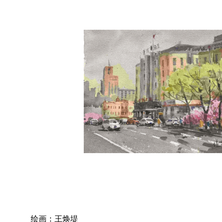
绘画：王焕堤