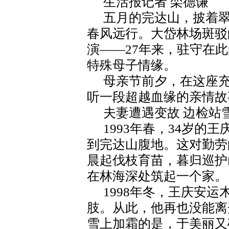
生活报记者 栾德谦
五月的完达山，披着
春风远行。大岱林场斑驳
演——27年来，驻守在
特殊母子情缘。
母亲节前夕，在这座
听一段超越血缘的亲情故
夫妻遭遇变故 边检站
1993年春，34岁的
到完达山腹地。这对勤劳
晨起伐枝育苗，暮归巡护
在林海深处筑起一个家。
1998年冬，王庆安
肢。从此，他再也没能离
雪上加霜的是，于美丽又