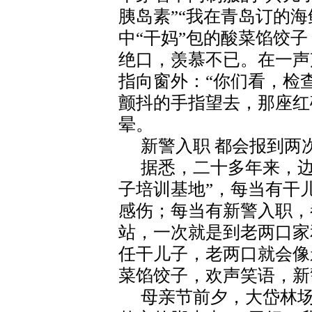
胰岛素”“我在青岛订的
中“干妈”包的酸菜馅饺子
绝口，羡慕不已。在一声
指向窗外：“你们看，检
颤抖的手指望去，那座红
晕。
新警入职 都会报到两
据悉，二十多年来，边
子培训基地”，每当有干
感伤；每当有新警入职，
站，一次就是到老两口家
任干儿子，老两口就会像
菜馅饺子，欢声笑语，新
母亲节前夕，大岱林