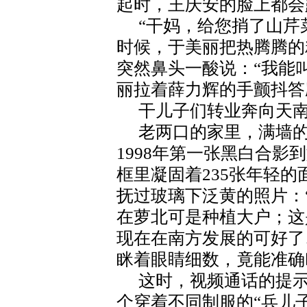
起时，王庆安的脸上都会
“干妈，给您捎了山芹
时候，于美丽把热腾腾的
突然鼻头一酸说：“我能叫
丽拉着薛力辉的手颤抖答
干儿子们转业奔向天南
老两口的家里，满墙
1998年第一张黑白合影
框里凝固着235张年轻
抚过玻璃下泛黄的照片：
在萝北可是种植大户；这
现在在南方发展的可好了
眯着眼睛细数，竟能准确
这时，视频通话的提
个穿着不同制服的“兵儿