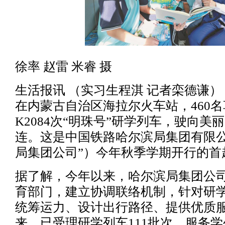
徐率 赵雷 米睿 摄
生活报讯 （实习生程淇 记者栾德谦） 2
在内蒙古自治区海拉尔火车站，460
K2084次“明珠号”研学列车，驶向美
连。这是中国铁路哈尔滨局集团有限公
局集团公司”）今年秋季学期开行的首
据了解，今年以来，哈尔滨局集团公
育部门，建立协调联络机制，针对研
统筹运力、设计出行路径、提供优质
来，已受理研学列车111批次，服务学生