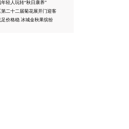
城年轻人玩转“秋日康养”
区第二十二届菊花展开门迎客
充足价格稳 冰城金秋果缤纷