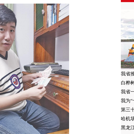
我省
白桦
我省
我为“
哈机
黑龙