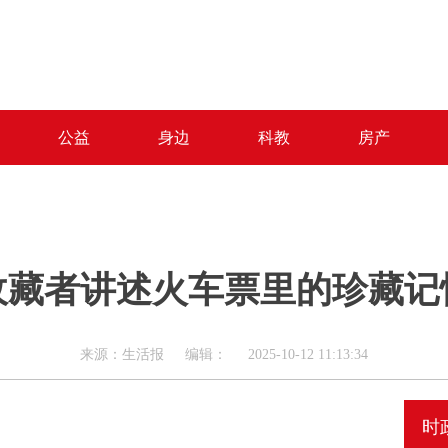
公益
身边
科教
房产
收藏者讲述火车票里的珍藏记
来源：生活报 编辑： 2025-10-12 11:13:34
时