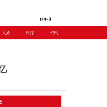
数字报
文旅
医疗
资讯
忆
政