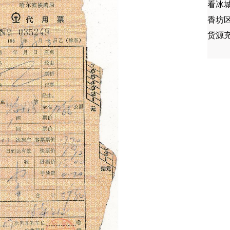
看冰
香坊
货源