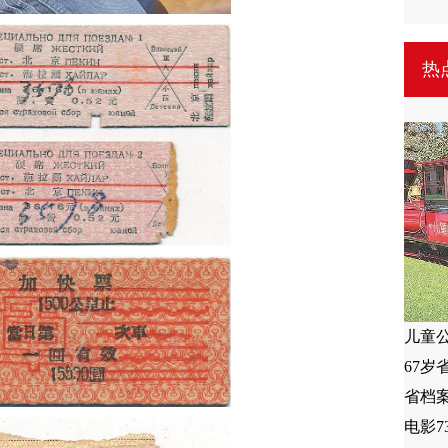
热
儿童
67岁
省档
电影7