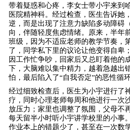
带着疑惑和心疼，李女士带小宇来到
医院精神科。经过检查，医生告诉她
逆，而是出现了注意力缺陷多动障碍（
向，伴随轻度焦虑情绪。原来，半年
班级，因为不适应老师的教学节奏，
了，同学私下里的议论让他变得自卑
因工作忙争吵，回家后又总盯着他的
下，大脑难以集中精力，越着急越出
怕，最后陷入了“自我否定”的恶性循
经过细致检查后，医生为小宇进行了
疗，同时心理老师每周和他进行一次
放压力；家里也调整了氛围，父母不
每天留半小时听小宇讲学校里的小事
作业本上的错题少了，甚至在一次数