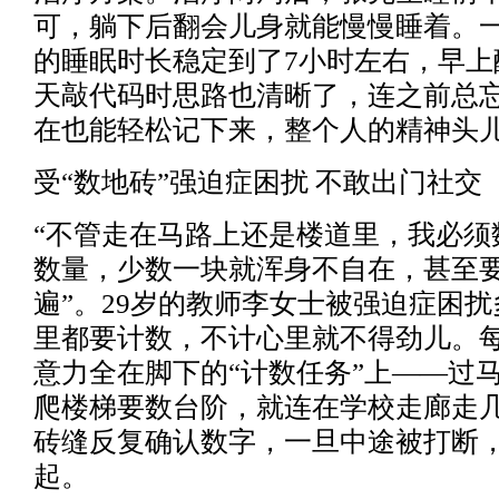
可，躺下后翻会儿身就能慢慢睡着。
的睡眠时长稳定到了7小时左右，早上
天敲代码时思路也清晰了，连之前总
在也能轻松记下来，整个人的精神头
受“数地砖”强迫症困扰 不敢出门社交
“不管走在马路上还是楼道里，我必须
数量，少数一块就浑身不自在，甚至
遍”。29岁的教师李女士被强迫症困
里都要计数，不计心里就不得劲儿。
意力全在脚下的“计数任务”上——过
爬楼梯要数台阶，就连在学校走廊走
砖缝反复确认数字，一旦中途被打断
起。