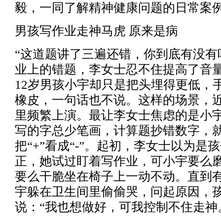
毅，一同了解精神健康问题的日常案
男孩写作业走神马虎 原来是病
“这道题讲了三遍还错，你到底有没有
业上的错题，李女士忍不住提高了音
12岁男孩小宇却只是把头埋得更低，
橡皮，一句话也不说。这样的场景，
里频繁上演。最让李女士焦虑的是小
写的字总少笔画，计算题抄错数字，
把“+”看成“-”。起初，李女士以为是
正，她试过盯着写作业，可小宇要么
要么干脆坐在椅子上一动不动。直到
宇躲在卫生间里偷偷哭，问起原因，
说：“我也想做好，可我控制不住走神