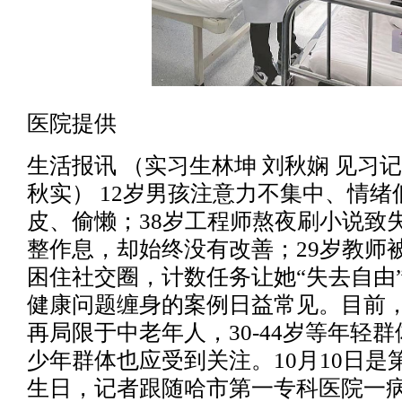
医院提供
生活报讯 （实习生林坤 刘秋娴 见习
秋实） 12岁男孩注意力不集中、情
皮、偷懒；38岁工程师熬夜刷小说致
整作息，却始终没有改善；29岁教师被
困住社交圈，计数任务让她“失去自由
健康问题缠身的案例日益常见。目前
再局限于中老年人，30-44岁等年轻
少年群体也应受到关注。10月10日是
生日，记者跟随哈市第一专科医院一