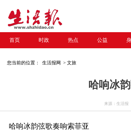
首页
时政
热点
公益
您当前的位置：
生活报网 >
文旅
哈响冰韵
来源：生活报 编辑
哈响冰韵弦歌奏响索菲亚