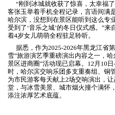
“刚到冰城就收获了惊喜，太幸福了
客张玉举着手机全程记录，言语间满是
哈尔滨，没想到在景区能听到这么专
受到了‘音乐之城’的冬日仪式感。”来
着4岁女儿萌萌全程驻足聆听。
据悉，作为2025-2026年黑龙江省
雪”旅游演艺季重磅演出内容之一，哈
景区进商圈”活动现已启幕。12月10日-1
时，哈尔滨交响乐团多支重奏组、铜
为市民游客每天献上2场交响演出，让
堂，与冰雪美景、城市烟火撞个满怀
添注浓厚艺术底蕴。