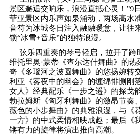
景区邂逅交响乐，浪漫直抵心灵！”9
菲亚景区内乐声如泉涌动，两场高水
音符为冰城冬日注入融融暖意，让往
锁“冰雪+音乐”的独特浪漫。
弦乐四重奏的琴弓轻启，拉开了跨
维托里奥·蒙蒂《查尔达什舞曲》的热
奇《多瑙河之波圆舞曲》的悠扬婉转交
利亚《雾夜中的幽会》的缠绵悱恻刚
女人》经典配乐《一步之遥》的探戈
勃拉姆斯《匈牙利舞曲》的激昂节奏、
薇色的小步舞曲》的典雅浪漫，与《
一方》的中式柔情相映成趣；最后《
锵有力的旋律将演出推向高潮。