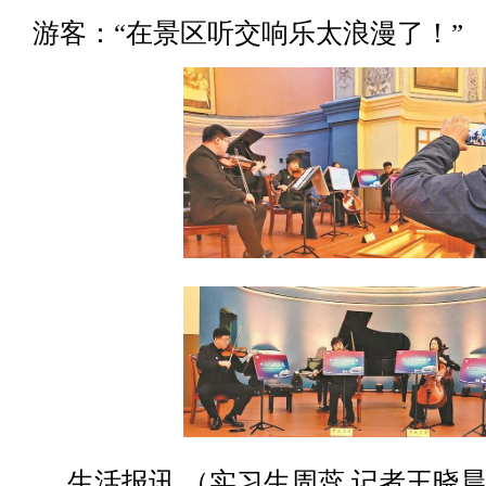
游客：“在景区听交响乐太浪漫了！”
生活报讯 （实习生周蕊 记者王晓晨 