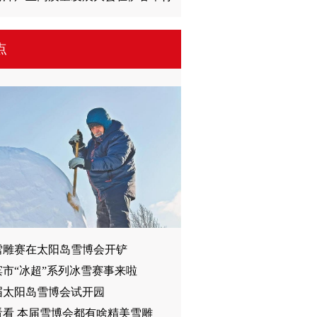
点
雪雕赛在太阳岛雪博会开铲
滨市“冰超”系列冰雪赛事来啦
8届太阳岛雪博会试开园
看看 本届雪博会都有啥精美雪雕