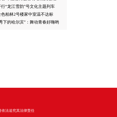
开行“龙江雪韵”号文化主题列车
金色柏林2号楼家中室温不达标
影秀下的哈尔滨”：舞动青春好嗨哟
将依法追究其法律责任