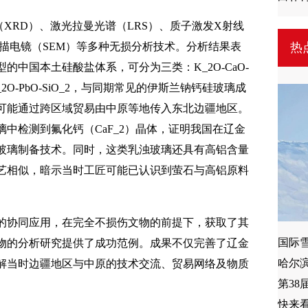
XRD）、激光拉曼光谱（LRS）、质子激发X射线
热
扫描电镜（SEM）等多种无损分析技术。分析结果表
的中国本土硅酸盐体系，可分为三类：K_2O-CaO-
_2、K_2O-PbO-SiO_2，与同期常见的伊斯兰钠钙硅玻璃成
可能通过跨区域贸易由中原等地传入东北边疆地区。
中检测到氟化钙（CaF_2）晶体，证明我国在辽金
玻璃制备技术。同时，这类乳浊玻璃还具有高铝含量
艺相似，暗示当时工匠可能已认识到萤石与高铝原料
的协同应用，在完全不损伤文物的前提下，获取了其
国际
物的分析研究提供了成功范例。成果不仅完善了辽金
哈尔
解当时边疆地区与中原的技术交流、贸易网络及物质
第3
。
快来