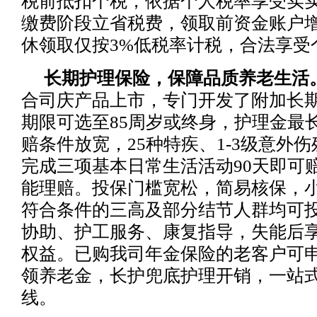
税前抵扣个税，依据个人税率享受实
缴费阶段立省税费，领取前资金账户
休领取仅按3%低税率计税，合法享受
长期护理保险，保障品质养老生活
合司庆产品上市，专门开发了附加长
期限可选至85周岁或终身，护理金最长
赔条件放宽，25种特疾、1-3级意外
完成三项基本日常生活活动90天即可
能理赔。投保门槛宽松，简易核保，
符合条件的三高及部分结节人群均可
协助、护工服务、康复指导，失能后
权益。已购我司年金保险的老客户可
领养老金，长护兜底护理开销，一站
线。