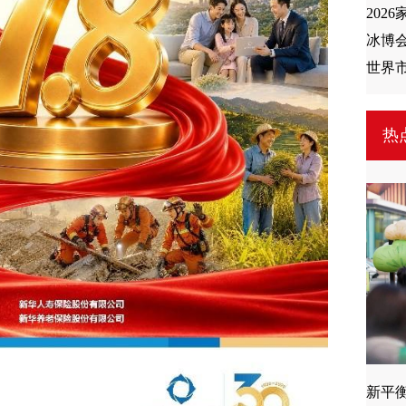
202
冰博
世界
热