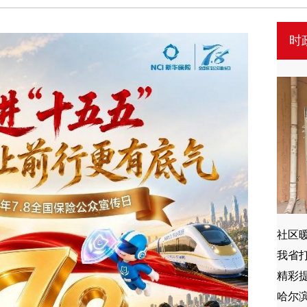
时
社区
我省打
精彩