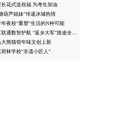
家长花式送祝福 为考生加油
“糖葫芦姐妹”传递冰城热情
青年夜校“重塑”生活的N种可能
黑龙江联通数智护航 “返乡大军”路途全程“在线”
岛大熊猫馆年味文创上新
滨府林学校“非遗小匠人”