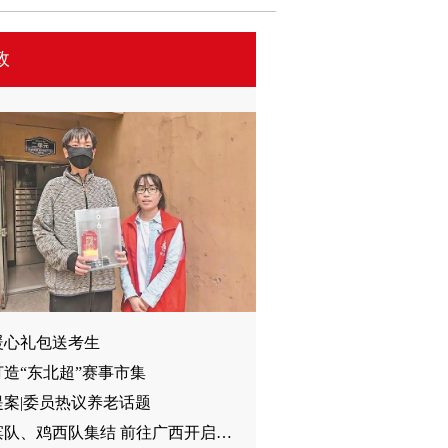
政
暖心礼包送考生
造“东北超”赛事市集
提案|委员热议养老话题
哈尔滨队、鸡西队集结 前往广西开启冬训