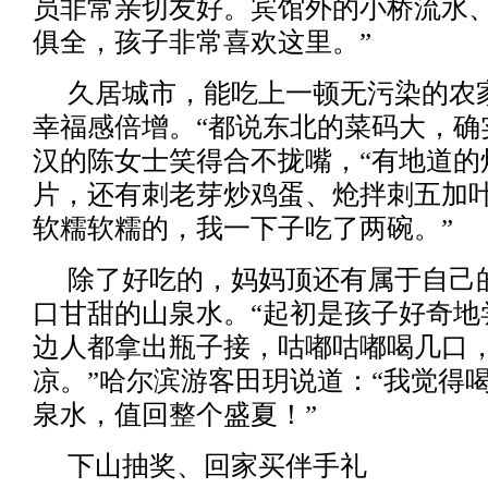
员非常亲切友好。宾馆外的小桥流水
俱全，孩子非常喜欢这里。”
久居城市，能吃上一顿无污染的农
幸福感倍增。“都说东北的菜码大，确
汉的陈女士笑得合不拢嘴，“有地道的
片，还有刺老芽炒鸡蛋、炝拌刺五加
软糯软糯的，我一下子吃了两碗。”
除了好吃的，妈妈顶还有属于自己的
口甘甜的山泉水。“起初是孩子好奇地
边人都拿出瓶子接，咕嘟咕嘟喝几口
凉。”哈尔滨游客田玥说道：“我觉得
泉水，值回整个盛夏！”
下山抽奖、回家买伴手礼