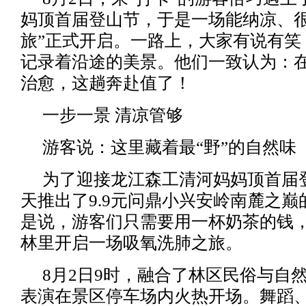
妈顶首届登山节，于是一场能纳凉、很
旅”正式开启。一路上，大家有说有笑
记录着沿途的美景。他们一致认为：
治愈，这趟奔赴值了！
一步一景 清凉管够
游客说：这里藏着最“野”的自然味
为了迎接龙江森工清河妈妈顶首届
天推出了9.9元问鼎小兴安岭南麓之
是说，游客们只需要用一杯奶茶的钱
林里开启一场吸氧洗肺之旅。
8月2日9时，融合了林区民俗与自
表演在景区停车场内火热开场。舞蹈