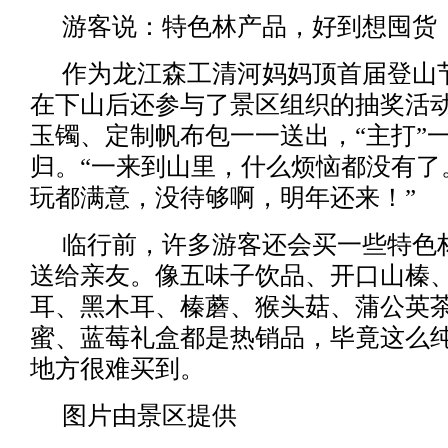
游客说：特色林产品，好到想囤货
作为龙江森工清河妈妈顶首届登山
在下山后还参与了景区组织的抽奖活
玉镯、定制帆布包一一送出，“主打”
归。“一来到山里，什么烦恼都没有了
玩都满意，没待够啊，明年还来！”
临行前，许多游客还会买一些特色
送给亲友。像五味子饮品、开口山榛
耳、黑木耳、榛蘑、猴头菇、蒲公英
蜜、蓝莓礼盒都是热销品，毕竟这么
地方很难买到。
图片由景区提供