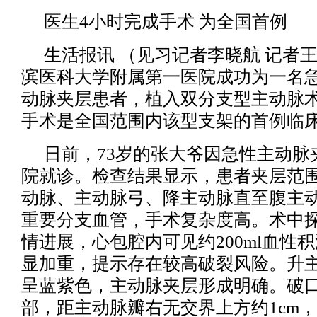
医生4小时完成手术 为全国首例
生活报讯 （见习记者李晓航 记者王
滨医科大学附属第一医院成功为一名急性St
动脉夹层患者，植入双分支型主动脉
手术是全国范围内该型支架的首例临
日前，73岁的张大爷因急性主动脉
院就诊。检查结果显示，患者夹层范
动脉、主动脉弓、降主动脉直至腹主
重要分支血管，手术复杂度高。术中
情进展，心包腔内可见约200ml血性
显加重，提示存在较高破裂风险。升
呈蓝紫色，主动脉夹层形成明确。破
部，距主动脉瓣右无交界上方约1cm