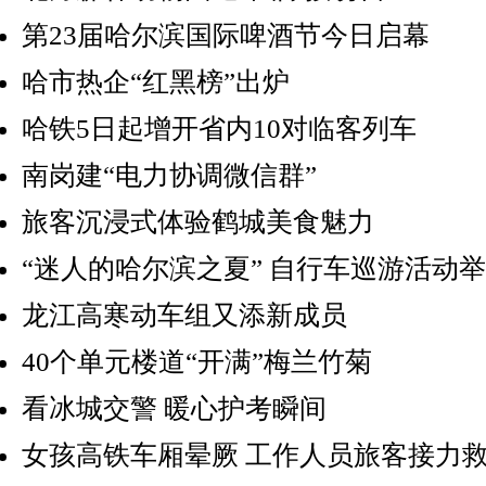
第23届哈尔滨国际啤酒节今日启幕
哈市热企“红黑榜”出炉
哈铁5日起增开省内10对临客列车
南岗建“电力协调微信群”
旅客沉浸式体验鹤城美食魅力
“迷人的哈尔滨之夏” 自行车巡游活动
龙江高寒动车组又添新成员
40个单元楼道“开满”梅兰竹菊
看冰城交警 暖心护考瞬间
女孩高铁车厢晕厥 工作人员旅客接力