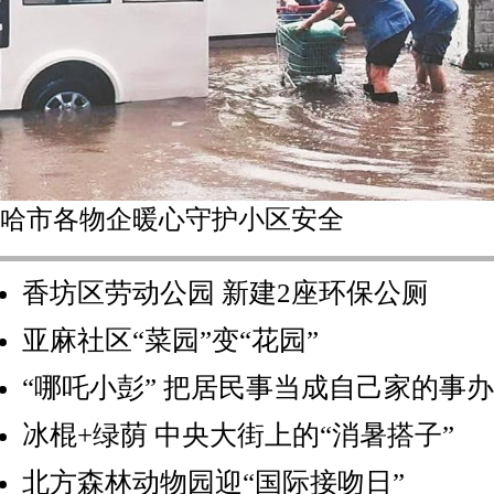
哈市各物企暖心守护小区安全
香坊区劳动公园 新建2座环保公厕
亚麻社区“菜园”变“花园”
“哪吒小彭” 把居民事当成自己家的事办
冰棍+绿荫 中央大街上的“消暑搭子”
北方森林动物园迎“国际接吻日”