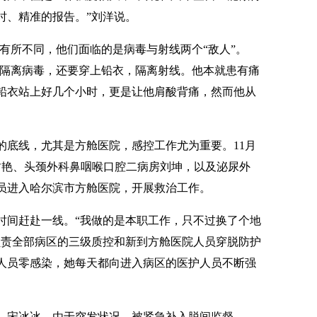
时、精准的报告。”刘洋说。
有所不同，他们面临的是病毒与射线两个“敌人”。
，隔离病毒，还要穿上铅衣，隔离射线。他本就患有痛
的铅衣站上好几个小时，更是让他肩酸背痛，然而他从
的底线，尤其是方舱医院，感控工作尤为重要。11月
封艳、头颈外科鼻咽喉口腔二病房刘坤，以及泌尿外
员进入哈尔滨市方舱医院，开展救治工作。
时间赶赴一线。“我做的是本职工作，只不过换了个地
负责全部病区的三级质控和新到方舱医院人员穿脱防护
人员零感染，她每天都向进入病区的医护人员不断强
、宋冰冰，由于突发状况，被紧急补入脱间监督