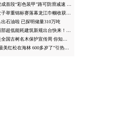
冰城建成首段“彩色装甲”路可防滑减速 应对雨雪天气
全国女子举重锦标赛落幕龙江巾帼收获五银一铜创近12年来最好成绩
出石油啦 已探明储量310万吨
我省两部超低能耗建筑新规出台快来！看看超低能耗房子啥样恒湿恒氧恒温 采暖费降低近一半 碳排放量减少45%以上
本周是全国古树名木保护宣传周 你知道吗？中国最美红松在海林 600多岁了我省古树名木共4322株
“中国最美红松在海林 600多岁了”引热议 专家科普我省古树名木古树群最多千余株 超500岁的有3株