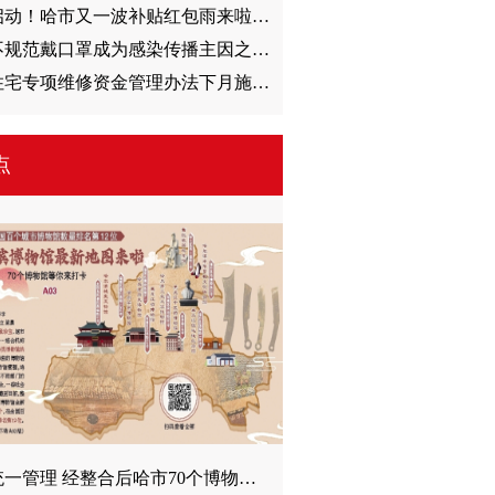
明日启动！哈市又一波补贴红包雨来啦百货超市家居2100万 餐饮200万
近期不规范戴口罩成为感染传播主因之一专家倡导市民广泛参与“口罩行动”
我省住宅专项维修资金管理办法下月施行应急使用资金事前不用表决
点
纳入统一管理 经整合后哈市70个博物馆等你来打卡全国百个城市博物馆数量排名第12位