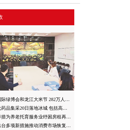
政
2022国际绿博会和龙江大米节 282万人次看开幕 网站10天访问量破506万
又一批药品集采20日落地冰城 包括高血压、糖尿病等用药60种药品 平均降价48%
32项举措为养老托育服务业纾困房租再免4个月 “六税两费”半额征
我省出台多项新措施推动消费市场恢复活力放宽“外摆经济” 调整“四类药”管控