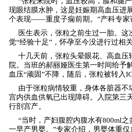
“张粒来院时，血压较高，脸和腿
现眼结膜水肿，这是妊娠期高血压进
个表现——重度子痫前期。”产科专家
医生表示，张粒之前生过一胎。这
觉“经验十足”，怀孕至今没进行过相
十几天前，张粒头晕眼花、高血压
院。当班的郝丽娅医生第一时间给予
血压“顽固”不降，随后，张粒被转入I
由于张粒病情较重，身体各脏器不
宫内供血供氧已出现障碍。入院第三
行剖宫产。
“当时，产妇腹腔内腹水有800ml
一早产男婴。”专家介绍，男婴体重仅1