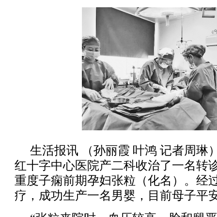
生活报讯 （孙丽霞 叶鸿 记者周
红十字中心医院产二科收治了一名转诊
重度子痫前期孕妇张粒（化名）。经
疗，成功生产一名男婴，目前母子平