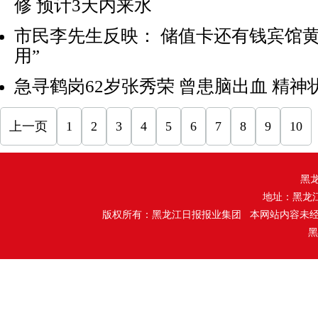
修 预计3天内来水
市民李先生反映： 储值卡还有钱宾馆黄
用”
急寻鹤岗62岁张秀荣 曾患脑出血 精神
上一页
1
2
3
4
5
6
7
8
9
10
黑
地址：黑龙
版权所有：黑龙江日报报业集团 本网站内容未
黑