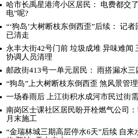
哈市长禹星港湾小区居民： 电费都交了
电”呢?
“‘狗岛’大树断枝东倒西歪”后续： 记者
已清走
永丰大街42号门前 垃圾成堆 异味难闻
协调人员清理
邮政街413号一单元居民： 雨搭漏水三
“狗岛”上大树断枝东倒西歪 煞风景管
一场春雨后 上江街积水成河市民过街需
南岗区士课社区居民盼开栓燃气公司：
月末施工
“金瑞林城三期高层停水6天”后续 自