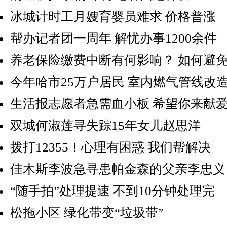
冰城计时工月嫂育婴员难求 价格普涨
帮办记者团一周年 解忧办事1200余件
养老保险缴费中断有何影响？ 如何避
今年哈市25万户居民 室内燃气管线改
生活报志愿者急需血小板 希望你来献
双城何淑莲寻失踪15年女儿赵思洋
拨打12355！心理有困惑 我们帮解决
佳木斯李波急寻患帕金森的父亲李忠义
“随手拍”处理提速 不到10分钟处理完
松拖小区 绿化带变“垃圾带”