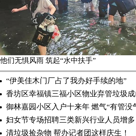
他们无惧风雨 筑起“水中扶手”
“伊美佳木门厂占了我办好手续的地”
香坊区幸福镇三福小区物业弃管垃圾成
御林嘉园小区入户十来年 燃气“有管没
妇女节专场招聘三类新兴行业人员增多
清垃圾捡杂物 帮办记者团这样庆生！