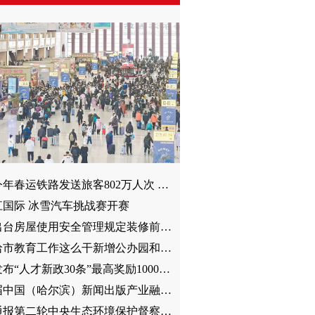
冰城今年春运铁路发送旅客802万人次 超前两年总和
江国际 冰雪汽车挑战赛开赛
我省出台房屋使用安全管理规定装修前未向物业报送图纸最高罚1000元
今年哈市教育工作这么干新增公办园和普惠性民办园50所 遴选认定名师名校长4700人
哈市发布“人才新政30条”最高奖励1000万元 3月10日起施行
第二届中国（哈尔滨）新闻出版产业融合发展论坛举行30余家企业参与 签约金额超20亿
我省通报第二轮中央生态环境保护督察 移交问题追责问责情况小兴安岭林地大面积被毁50余人被追责