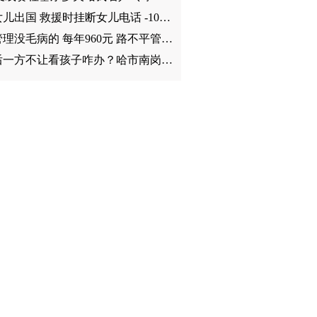
瞒着女儿出国 救援时挂断女儿电话 -10℃围着火堆睡觉…… 3个东北硬汉的土耳其救援之行
硬件管理没毛病的 每年960元 路不平管线漏水的 每年1440元市民困惑 小区车位管理费啥标准？
离婚后一方不让看孩子咋办？哈市南岗法院发放首份《探望权自动履行承诺书》