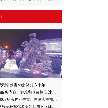
点
冰雪摩天轮 梦雪奇缘 冰灯六十年……哈尔滨2023冰雪季完美收官百万游客畅玩冰雪王国 与您相约下一个冬天
应明确服务内容、标准和收费标准 冰城市民呼吁：尽快出台相关规定填补小区停车位管理空白
一天300斤猪头肉不够卖、理发店提前一周预约、 民俗文化活动勾起市民参与热情……二月二“龙抬头” 烟火气撩人
WTT支线赛杜塞尔多夫站我省乒乓球队员曹巍/赛林威斩获男双冠军