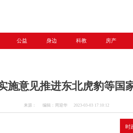
公益
身边
科教
房产
实施意见推进东北虎豹等国
来源： 编辑：周迎华 2023-03-03 17:10:12
时