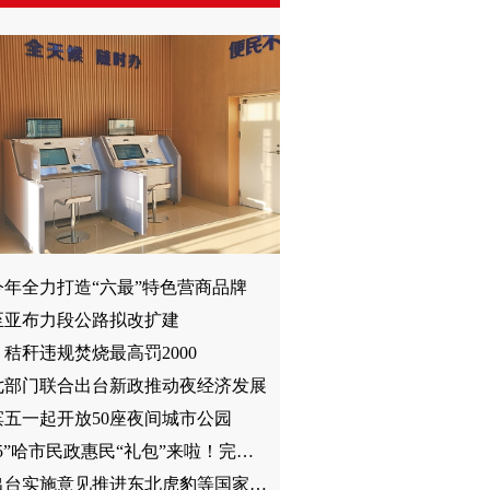
今年全力打造“六最”特色营商品牌
至亚布力段公路拟改扩建
秸秆违规焚烧最高罚2000
七部门联合出台新政推动夜经济发展
滨五一起开放50座夜间城市公园
“12345”哈市民政惠民“礼包”来啦！完成百个省级智慧社区试点 新建社区老年人照护中心30个
我省出台实施意见推进东北虎豹等国家公园建设