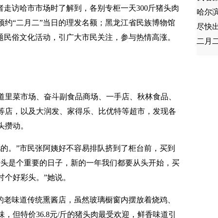
者走访哈市市场时了解到，各别专柜一天300斤猪头肉
哈尔滨
预约“二月二”当日的理发名额；黑龙江省民族博物馆
尽快
主题民俗文化活动，引广大市民关注，参与热情高涨。
二月二
了道里菜市场、奋斗副食品商场、一手店、秋林食品、
等店，以及大润发、家得乐、比优特等超市，发现各
头攒动。
儿的。”市民张阿姨好不容易排队挤到了柜台前，买到
抬头是个重要的日子，新的一年我们都要从头开始，买
讨个好彩头。”她说。
”的老味道传统熏酱店，虽然玻璃橱窗内摆放着烧鸡、
，但特价36.8元/斤的猪头肉最受欢迎，鲜香味道引