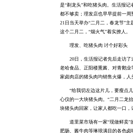
是“剃龙头”和吃猪头肉。生活报记
都不够卖；理发店也早早提前一周
21日当天举办“二月二，春龙节”
这个二月二，“烟火气”着实撩人。
理发、吃猪头肉 讨个好彩头
20日，生活报记者先后走访
老哈食品、正阳楼熏酱、对青鹅业
家卤肉店的猪头肉均销售火爆，人
“给我切左边这片儿，要瘦点
心仪的一大块猪头肉。“二月二龙
块猪头肉回家，让家人都吃一口，
道里菜市场有一家“现做鲜卖
肥肠、酱牛肉等琳琅满目的各色卤味