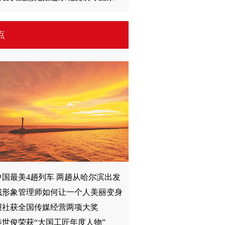
点
中国最美4趟列车 两趟从哈尔滨出发
城形象管理师如何让一个人美丽变身
报社获全国传媒经营两项大奖
秦世俊荣获“大国工匠年度人物”