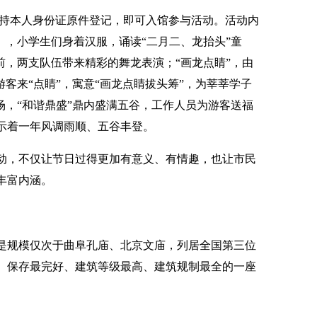
仅需持本人身份证原件登记，即可入馆参与活动。活动内
），小学生们身着汉服，诵读“二月二、龙抬头”童
前，两支队伍带来精彩的舞龙表演；“画龙点睛”，由
游客来“点睛”，寓意“画龙点睛拔头筹”，为莘莘学子
场，“和谐鼎盛”鼎内盛满五谷，工作人员为游客送福
示着一年风调雨顺、五谷丰登。
动，不仅让节日过得更加有意义、有情趣，也让市民
丰富内涵。
是规模仅次于曲阜孔庙、北京文庙，列居全国第三位
、保存最完好、建筑等级最高、建筑规制最全的一座