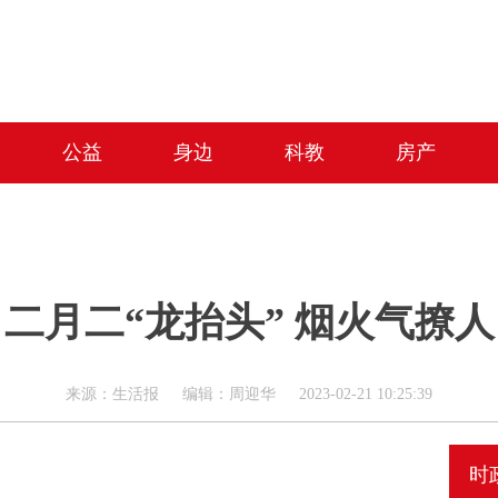
公益
身边
科教
房产
二月二“龙抬头” 烟火气撩人
来源：生活报 编辑：周迎华 2023-02-21 10:25:39
时