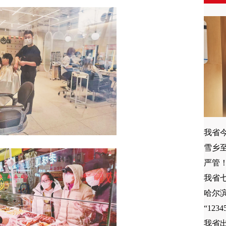
我省
雪乡
严管！
我省
哈尔