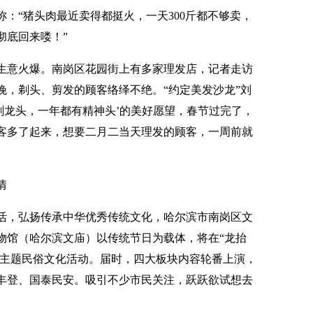
：“猪头肉最近卖得都挺火，一天300斤都不够卖，
彻底回来喽！”
生意火爆。南岗区花园街上有多家理发店，记者走访
晚，剃头、剪发的顾客络绎不绝。“约定美发沙龙”刘
剃龙头，一年都有精神头’的美好愿望，春节过完了，
客多了起来，想要二月二当天理发的顾客，一周前就
情
活，弘扬传承中华优秀传统文化，哈尔滨市南岗区文
物馆（哈尔滨文庙）以传统节日为载体，将在“龙抬
”主题民俗文化活动。届时，四大板块内容轮番上演，
丰登、国泰民安。吸引不少市民关注，跃跃欲试想去