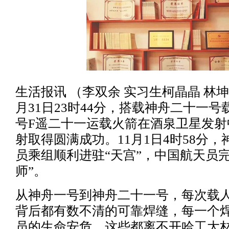
生活报讯 （李双余 实习生柯晶晶 林坤 
月31日23时44分，搭载神舟二十一
号F遥二十一运载火箭在酒泉卫星发射
射取得圆满成功。11月1日4时58分
员乘组顺利进驻“天宫”，中国航天员完
师”。
从神舟一号到神舟二十一号，每次载
背后都有数不清的可靠焊缝，每一个
员的生命安危，这些都离不开哈工大