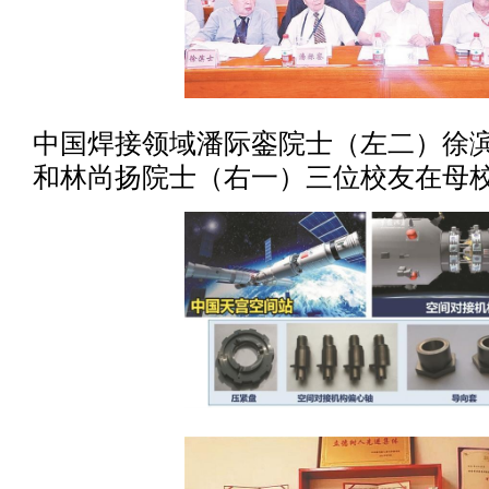
中国焊接领域潘际銮院士（左二）徐
和林尚扬院士（右一）三位校友在母