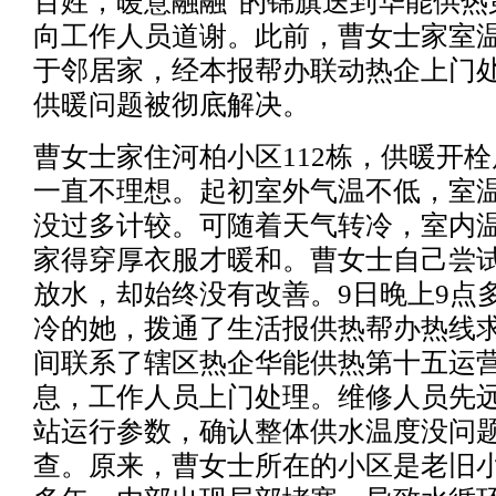
百姓，暖意融融”的锦旗送到华能供热
向工作人员道谢。此前，曹女士家室
于邻居家，经本报帮办联动热企上门
供暖问题被彻底解决。
曹女士家住河柏小区112栋，供暖开
一直不理想。起初室外气温不低，室
没过多计较。可随着天气转冷，室内
家得穿厚衣服才暖和。曹女士自己尝
放水，却始终没有改善。9日晚上9点
冷的她，拨通了生活报供热帮办热线
间联系了辖区热企华能供热第十五运
息，工作人员上门处理。维修人员先
站运行参数，确认整体供水温度没问
查。原来，曹女士所在的小区是老旧